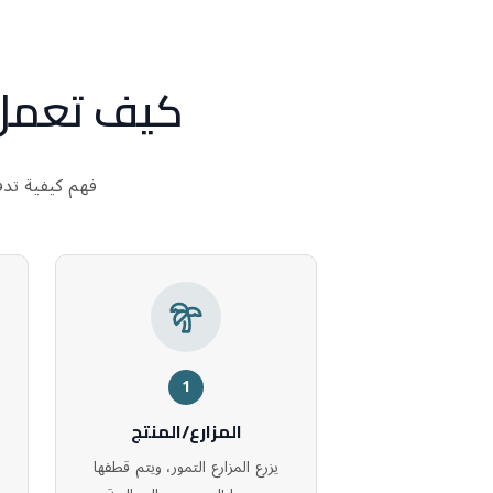
كيف تعمل 
فهم كيفية تدفق
1
المزارع/المنتج
يزرع المزارع التمور، ويتم قطفها